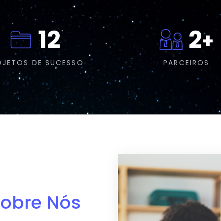
12
2
+
OJETOS DE SUCESSO
PARCEIROS
obre Nós