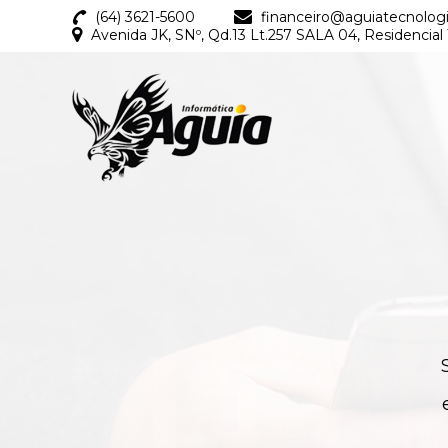
(64) 3621-5600
financeiro@aguiatecnolog
Avenida JK, SNº, Qd.13 Lt.257 SALA 04, Residencial