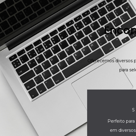
Encon
Oferecemos diversos p
para se
S
Perfeito par
em diversos