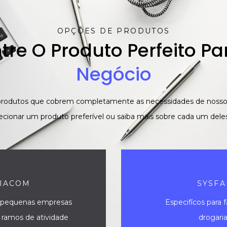
OPÇÕES DE PRODUTOS
tre O Produto Perfeito Pa
Negócio
rodutos que cobrem completamente as necessidades de nossos cl
lecionar um produto preferível ou saiba mais sobre cada um deles
IACOM
SYSFA
a pequenas empresas
Especifícos para 
 ramos de atividade
drogari