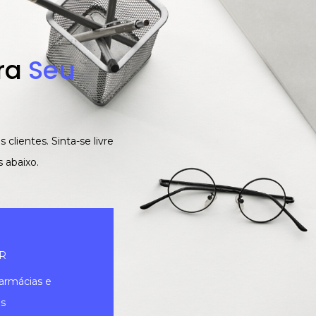
ra
Seu
ientes. Sinta-se livre
 abaixo.
R
farmácias e
as