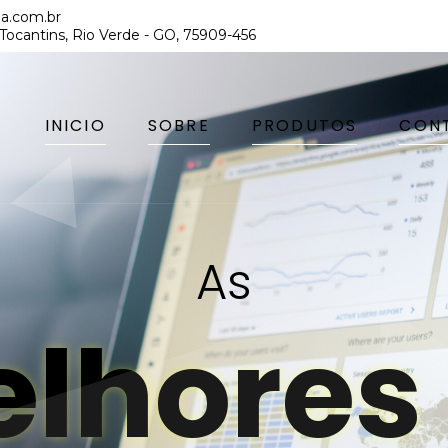
ia.com.br
 Tocantins, Rio Verde - GO, 75909-456
INICIO
SOBRE
PRODUTOS
CON
As
lhores