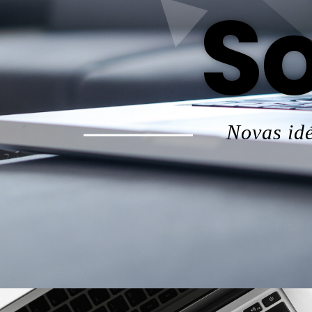
So
Novas idé