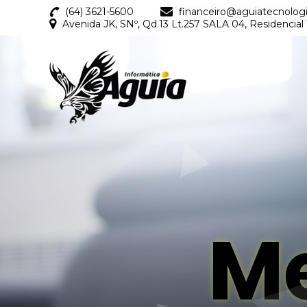
(64) 3621-5600
financeiro@aguiatecnolog
Avenida JK, SNº, Qd.13 Lt.257 SALA 04, Residencial
Me