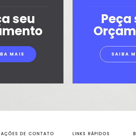
ça seu
Peça 
amento
Orçam
IBA MAIS
SAIBA M
MAÇÕES DE CONTATO
LINKS RÁPIDOS