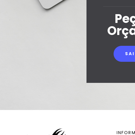
Pe
Orç
SA
INFOR